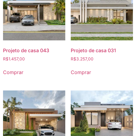
Projeto de casa 043
Projeto de casa 031
R$
1.457,00
R$
3.257,00
Comprar
Comprar