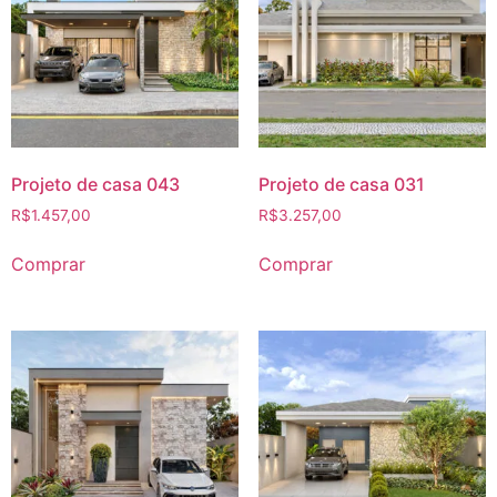
Projeto de casa 043
Projeto de casa 031
R$
1.457,00
R$
3.257,00
Comprar
Comprar