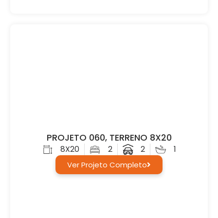
PROJETO 060, TERRENO 8X20
8X20
2
2
1
Ver Projeto Completo