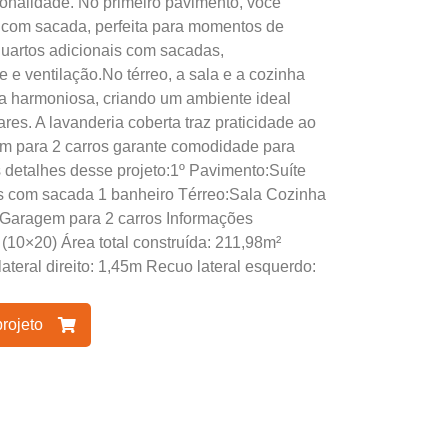
ionalidade. No primeiro pavimento, você
 com sacada, perfeita para momentos de
quartos adicionais com sacadas,
e ventilação.No térreo, a sala e a cozinha
a harmoniosa, criando um ambiente ideal
res. A lavanderia coberta traz praticidade ao
em para 2 carros garante comodidade para
s detalhes desse projeto:1º Pavimento:Suíte
s com sacada 1 banheiro Térreo:Sala Cozinha
 Garagem para 2 carros Informações
(10×20) Área total construída: 211,98m²
ateral direito: 1,45m Recuo lateral esquerdo:
projeto