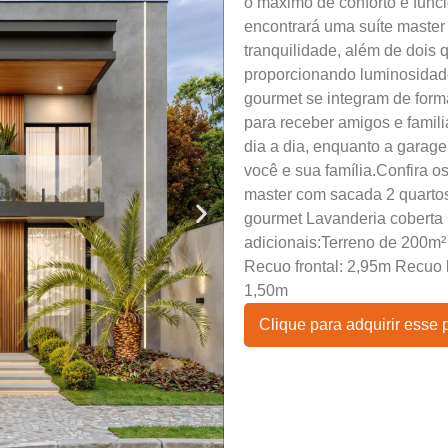
o máximo de conforto e func
encontrará uma suíte master
tranquilidade, além de dois 
proporcionando luminosidade 
gourmet se integram de form
para receber amigos e familia
dia a dia, enquanto a garag
você e sua família.Confira o
master com sacada 2 quarto
gourmet Lavanderia coberta
adicionais:Terreno de 200m² 
Recuo frontal: 2,95m Recuo l
1,50m
Clique para adquirir esse 